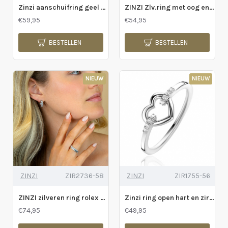
Zinzi aanschuifring geel vergulde bolletjes 3x zirconia - 2010686
ZINZI Zlv.ring met oog en hartje en zirconia's in de band - 2011545
€59,95
€54,95
BESTELLEN
BESTELLEN
NIEUW
NIEUW
ZINZI
ZIR2736-58
ZINZI
ZIR1755-56
ZINZI zilveren ring rolex style poli satine - 2010978
Zinzi ring open hart en zirconia's in de band - 2009574
€74,95
€49,95